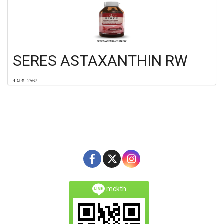
SERES ASTAXANTHIN RW
4 ม.ค. 2567
mckth