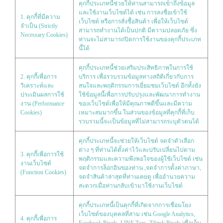
คุกกี้ประเภทนี้ช่วยให้ท่านสามารถเข้าถึงข้อมูล
และใช้งานเว็บไซต์ได้ เช่น การลงชื่อเข้าใช้
1. คุกกี้ที่มีความ
เว็บไซต์ หรือการสั่งซื้อสินค้า เพื่อให้เว็บไซต์
จำเป็น (Strictly
สามารถทำงานได้เป็นปกติ มีความปลอดภัย ซึ่ง
Necessary Cookies)
ท่านจะไม่สามารถปิดการใช้งานของคุกกี้ประเภท
นี้ได้
คุกกี้ประเภทนี้ช่วยเสริมประสิทธิภาพในการใช้
2. คุกกี้เพื่อการ
บริการ เพื่อรวบรวมข้อมูลทางสถิติเกี่ยวกับการ
วิเคราะห์และ
สนใจและพฤติกรรมการเยี่ยมชมเว็บไซต์ อีกทั้งยัง
ประเมินผลการใช้
ใช้ข้อมูลนี้เพื่อการปรับปรุงและพัฒนาการทำงาน
งาน (Performance
ของเว็บไซต์เพื่อให้มีคุณภาพดีขึ้นและมีความ
Cookies)
เหมาะสมมากขึ้น ในส่วนของข้อมูลที่คุกกี้ที่เก็บ
รวบรวมนี้จะเป็นข้อมูลที่ไม่สามารถระบุตัวตนได้
คุกกี้ประเภทนี้จะช่วยให้เว็บไซต์ จดจำตัวเลือก
ต่าง ๆ ที่ท่านได้ตั้งค่าไว้และปรับเปลี่ยนไปตาม
3. คุกกี้เพื่อการใช้
พฤติกรรมและความพึงพอใจของผู้ใช้เว็บไซต์ เช่น
งานเว็บไซต์
จดจำการล็อกอินของท่าน ,จดจำการตั้งค่าภาษา,
(Function Cookies)
จดจำสินค้าล่าสุดที่ท่านเคยดู เพื่ออำนวยความ
สะดวกเมื่อท่านกลับเข้ามาใช้งานเว็บไซต์
คุกกี้ประเภทนี้เป็นคุกกี้ที่เกิดจากการเชื่อมโยง
เว็บไซต์ของบุคคลที่สาม เช่น Google Analytics,
4. คุกกี้เพื่อการ