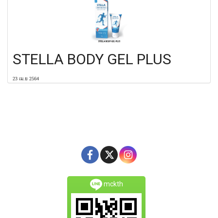
STELLA BODY GEL PLUS
23 เม.ย 2564
mckth