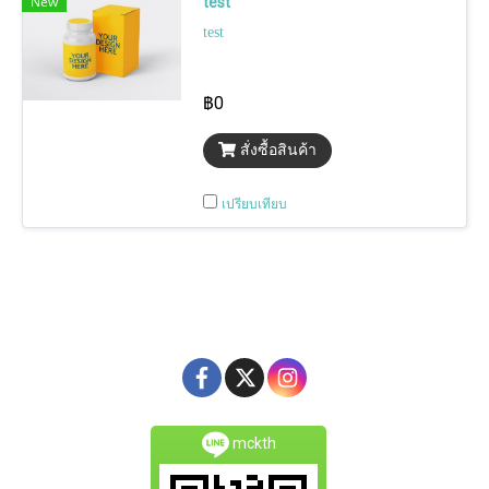
New
test
test
฿0
สั่งซื้อสินค้า
เปรียบเทียบ
mckth